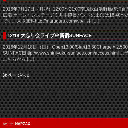
2016年7月17日（月祝）12:00〜21:00南房総白浜野島崎灯
広場 オーシャンステージ※井手隊長バンドの出演は16:40〜
です。入場無料http://maruguru.com/wp/ 井 […]
12/18 大忘年会ライブ＠新宿SUNFACE
2016年12月18日（日） Open13:00/Start13:30Charge￥2,5
SUNFACEhttp://www.shinjyuku-sunface.com/access.html
こちらから […]
次ページへ »
twitter:
NAPZAX