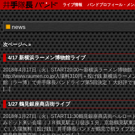
ライブ情報
バンドプロフィール・メン
news
次ページへ »
4/17 新横浜ラーメン博物館ライブ
2018年4月17日（火）START20:00〜新横浜ラーメン博物館
http://www.raumen.co.jp/入場料310円＋投げ銭 新横浜ラー
館（ラー博）で井手隊長バンドライブ第5回決定！ 大好評で
[…]
1/27 鶴見銀座商店街ライブ
2018年1月27日（火）START11:30鶴見銀座商店街ベルロー
みドット来い会場（ＪＲ鶴見駅より徒歩１分、京急鶴見駅東
ぐ）入場無料（投げ銭） 井手隊長バンドが鶴見で初ライブ決