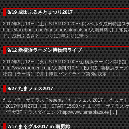
8/19 成田ふるさとまつり2017
2017年8月19日（土）START20:20〜ボンベルタ成田特設ス
https://facebook.com/naritafurusatomatsuri/入場無料 井手
ド、成田ふるさとまつりに2年ぶりに帰っ […]
9/12 新横浜ラーメン博物館ライブ
2017年9月12日（火）START20:00〜新横浜ラーメン博物館
http://www.raumen.co.jp/入場料310円＋投げ銭 新横浜ラー
物館（ラー博）で井手隊長バンドライブ第3回決定！ […]
8/27 たまフェス2017
たまプラーザテラス Presents「たまフェス 2017」~たまオト
~2017年8月27日（日）START15:00〜たまプラーザテラス 
プラザ3F テラスダイニングhttp://www.tamaplaza-te […]
7/17 まるグル2017 in 南房総