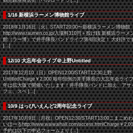
鶴見銀座商店街（ベルロードつ […]
1/16 新横浜ラーメン博物館ライブ
2018年1月16日（火）START20:00〜新横浜ラーメン博物館
http://www.raumen.co.jp/入場料310円＋投げ銭 新横浜ラー
館（ラー博）で井手隊長バンドライブ第4回決定！ 大好評で
[…]
12/10 大忘年会ライブ＠上野Untitled
2017年12月10（日）OPEN12:00/START12:30上野
UntitledCharge￥2,000 毎年恒例の井手隊長の大忘年会ライ
年は拡大版で開催いたします！井手隊長バンドに加え、アサ
フェ、スペ […]
10/9 はっぴいえんど2周年記念ライブ
2017年10月9日（月祝）OPEN12:30/START13:00こまごめ
いほーるhttp://www.waiwaihall.com/access.htmlCharge￥2,0
予約は以下の申込フォームより […]