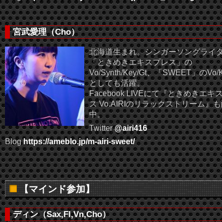
宮武愛理（Cho）
北海道生まれ。シンガーソングライ
「ときめきエキスプレス」の
Vo/Synth/Key/Gt、「SWEET」のVo/
としても活躍。
Facebook LIVEにて『ときめきエキ
ス Vo.AIRIのリラックストリーム』
中。
Twitter
@airi416
Blog
https://ameblo.jp/m-airi-sweet/
【マインド参加】
ディン（Sax,Fl,Vn,Cho）