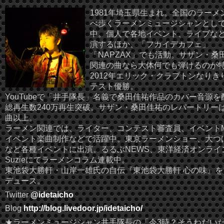
1981年埼玉県生まれ。全国のラーメ
べ歩くラーメンミュージシャンとし
中。個人で各地イベント、ライブな
演するほか、「フカイデカフェ」
「NAPZAX」でも活動。サザン・桑
関連の曲なら大体何でも弾けるのが
2012年エリック・クラプトンなりき
テスト優勝。
YouTubeで「井手隊長」名義で桑田佳祐作品のカバー音源を
総再生数240万再生突破。サザン・桑田佳祐のレパートリーは
曲以上。
ラーメン関連では、ライター、コンテスト審査員、イベント
イベント楽曲制作などで活躍中。東京ラーメンショー、大つ
など各種イベントに出演。るるぶNEWS、東洋経済オンライ
Suzieにてラーメンコラム連載中。
東池袋大勝軒・山岸一雄氏の自伝『東池袋大勝軒 心の味』を
デュース。
Twitter
@idetaicho
Blog
http://blog.livedoor.jp/idetaicho/
★ラーメンミュージシャン井手隊長の「今3時？そうねだい