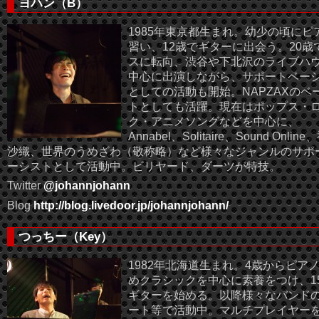
ヨハン（B）
1985年東京都生まれ。幼少の頃にピ
習い、12歳でギターに出会う。20歳
スに転向、渋谷や下北沢のライブハ
中心に出演しながら、サポートベー
としての活動も開始。NAPZAXのベ
トとしても活躍。現在はポップス・
ク・アニメソングなどを中心に、
Annabel、Solitaire、Sound Onlin
沙織、世界のうめざわ（敬称略）など様々なジャンルのサポ
ーシストとして活動中。ビリヤード、ダーツが特技。
Twitter
@johannjohann
Blog
http://blog.livedoor.jp/johannjohann/
つっちー（Key）
1982年北海道生まれ。4歳からピア
めクラシックを中心に素養をつけ、1
ギターを始める。以降様々なバンド
ート等で活動中。マルチプレイヤー