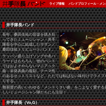
ライブ情報
バンドプロフィール・メン
井手隊長バンド
長年、桑田佳祐の音楽を聴き狂
ってきたミュージシャン・井手
隊長を中心に結成したサザン／
桑田佳祐トリビュートバンド。
テッパン盛り上げソングや名バ
ラードはもちろん、他のバンド
ではおよそやらないマニアック
曲・未発表曲の復刻、テーマ性
のあるセットリストなど、ただでは転ばない味付けでライブ
りする。
難易度の高いいわゆる「メンドくさい曲」をこよなく愛する
しいミュージシャン陣たちにも注目！
井手隊長（Vo,G）