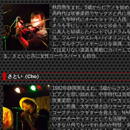
秋田県生まれ。5歳からピアノを始め
高時代は吹奏楽部でサックスと共に
す。大学時代にオーケストラに入団
オラを手にし、ミハイルと出会う。
に友人と結成したバンドではドラム
当。フルートやエレキバイオリンに
し、マルチプレイヤーぶりを発揮。
では足りない楽器を果敢にカバーし
る。さといと共に女性コーラスパートも担当。
さとい（Cho）
1982年静岡県生まれ。3歳からクラ
ピアノを習い始める。中学時代は合
吹奏楽部（トランペット、パーカッ
ン）に所属、大学で弾き語りサーク
コースティックギターを覚える。NAP
のキーボーディストとしても活躍中
いきなり何でもハモれるのが特技。