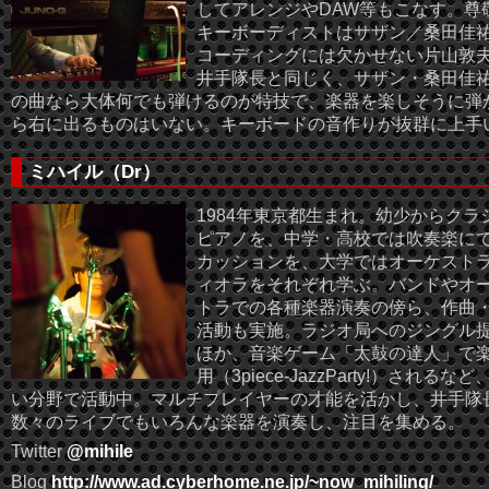
してアレンジやDAW等もこなす。尊
キーボーディストはサザン／桑田佳
コーディングには欠かせない片山敦
井手隊長と同じく、サザン・桑田佳
の曲なら大体何でも弾けるのが特技で、楽器を楽しそうに弾
ら右に出るものはいない。キーボードの音作りが抜群に上手
ミハイル（Dr）
1984年東京都生まれ。幼少からクラ
ピアノを、中学・高校では吹奏楽に
カッションを、大学ではオーケスト
ィオラをそれぞれ学ぶ。バンドやオ
トラでの各種楽器演奏の傍ら、作曲
活動も実施。ラジオ局へのジングル
ほか、音楽ゲーム「太鼓の達人」で
用（3piece-JazzParty!）されるな
い分野で活動中。マルチプレイヤーの才能を活かし、井手隊
数々のライブでもいろんな楽器を演奏し、注目を集める。
Twitter
@mihile
Blog
http://www.ad.cyberhome.ne.jp/~now_mihiling/