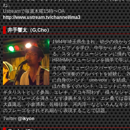
ね」
Ustreamで毎週木曜15時〜OA
http://www.ustream.tv/channel/ima3
井手響太（G,Cho）
1984年埼玉県生まれ。幼少の頃から
ックピアノを学び、中学からギター
る。スタジオミュージシャンに憧れ
HR/HMやフュージョンを独学で学ぶ
その後、ミュージックバーやジャズ
ランで演奏のアルバイトを経験し、20
に自身のバンド「une-voix」を結成
ほか数多くのバンド・ユニットにサ
ギタリストとして参加。エレキ、アコギ問わず、様々なジャ
ギターフレーズを弾きこなす凄腕ギタリスト。エレ桑では斎
大森隆志、小倉博和、佐橋佳幸、河内淳一などいろんなギタ
のフレーズをそれぞれ細かく表現することで話題。
Twitter
@ikyon