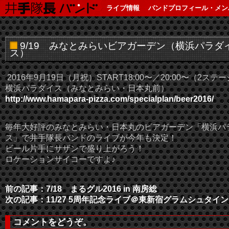
ライブ情報
バンドプロフィール・メン
9/19 みなとみらいビアガーデン（横浜パラダ
ス）
2016年9月19日（月祝）START18:00〜／
20:00〜（2ステ
横浜パラダイス（みなとみらい・日本丸前）
http://
www.hamapara-pizza.com/
specialplan/beer2016/
毎年大好評のみなとみらい・日本丸のビアガーデン「横浜
パ
ス」で井手隊長バンドのライブが今年も決定！
ビール片手にサザンで盛り上がろう！
ロケーションサイコーですよ♪
前の記事：7/18 まるグル2016 in 南房総
次の記事：11/27 5周年記念ライブ＠東新宿グラムシュタイン
コメントをどうぞ。