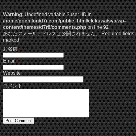
Warning
: Undefined variable $user_ID in
/home/pochilog/d7r.com/public_html/elekuwa/sys/wp-
content/themes/d7r8/comments.php
on line
92
あなたのメールアドレスは公開されません。 Required fields a
marked
*
お名前
*
Email
*
Website
コメント