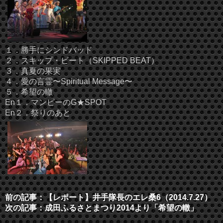
１．勝手にシンドバッド
２．スキップ・ビート（SKIPPED BEAT）
３．真夏の果実
４．愛の言霊〜Spiritual Message〜
５．希望の轍
En１．マンピーのG★SPOT
En２．祭りのあと
前の記事：【レポート】井手隊長のエレ桑6（2014.7.27）
次の記事：成田ふるさとまつり2014より「希望の轍」