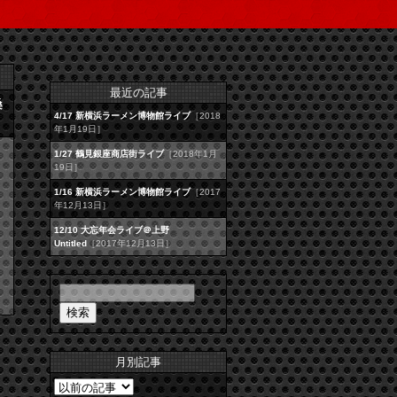
最近の記事
桑
4/17 新横浜ラーメン博物館ライブ
［2018
年1月19日］
1/27 鶴見銀座商店街ライブ
［2018年1月
19日］
1/16 新横浜ラーメン博物館ライブ
［2017
年12月13日］
12/10 大忘年会ライブ＠上野
Untitled
［2017年12月13日］
月別記事