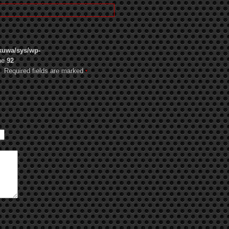
kuwa/sys/wp-
ne
92
d fields are marked
*