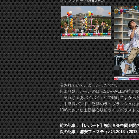
５．マンピーのG★SPOT
演されていて、楽しかったです。
何より嬉しかったのは元SURFACEの椎名
「それじゃあバイバイ」生で聴けてよかった
井手隊長バンド、怒濤のライブラッシュは
10/6のさいたま新都心駅前ライブがラスト
前の記事：【レポート】横浜音楽空間＠関内イセ
次の記事：浦安フェスティバル2013（2013