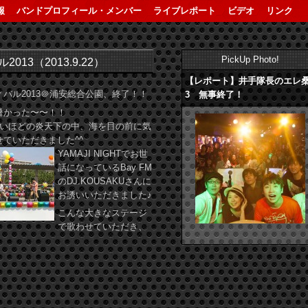
報
バンドプロフィール・メンバー
ライブレポート
ビデオ
リンク
PickUp Photo!
13（2013.9.22）
【レポート】井手隊長のエレ
バル2013＠浦安総合公園、終了！！
3 無事終了！
暑かった〜〜！！
ないほどの炎天下の中、海を目の前に気
ていただきました^^
YAMAJI NIGHTでお世
話になっているBay FM
のDJ.KOUSAKUさんに
お誘いいただきました♪
こんな大きなステージ
で歌わせていただき、