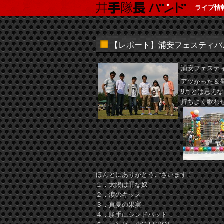
ライブ情
【レポート】浦安フェスティバル20
浦安フェスティ
アツかった＆
9月とは思え
持ちよく歌わせ
ほんとにありがとうございます！
１．太陽は罪な奴
２．涙のキッス
３．真夏の果実
４．勝手にシンドバッド