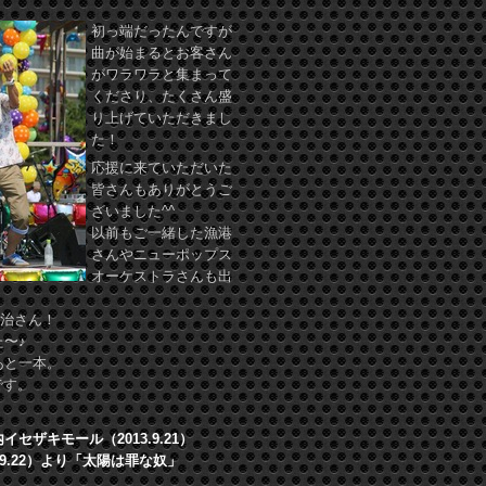
初っ端だったんですが
曲が始まるとお客さん
がワラワラと集まって
くださり、たくさん盛
り上げていただきまし
た！
応援に来ていただいた
皆さんもありがとうご
ざいました^^
以前もご一緒した漁港
さんやニューポップス
オーケストラさんも出
慶治さん！
〜♪
あと一本。
です。
ザキモール（2013.9.21）
.9.22）より「太陽は罪な奴」