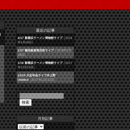
最近の記事
桑
4/17 新横浜ラーメン博物館ライブ
［2018
年1月19日］
1/27 鶴見銀座商店街ライブ
［2018年1月
19日］
1/16 新横浜ラーメン博物館ライブ
［2017
年12月13日］
12/10 大忘年会ライブ＠上野
Untitled
［2017年12月13日］
月別記事