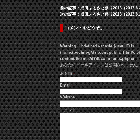
前の記事：成田ふるさと祭り2013（2013.
次の記事：成田ふるさと祭り2013（2013.
コメントをどうぞ。
Warning
: Undefined variable $user_ID in
/home/pochilog/d7r.com/public_html/ele
content/themes/d7r8/comments.php
on li
あなたのメールアドレスは公開されません。 Require
お名前
*
Email
*
Website
コメント