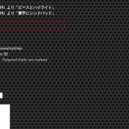
8.24）より「ピースとハイライト」
8.24）より「勝手にシンドバッド」
kuwa/sys/wp-
ne
92
d fields are marked
*