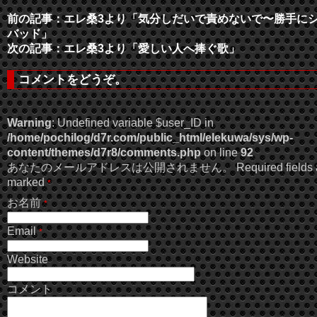
前の記事：エレ桑3より「気分しだいで責めないで〜勝手に
バッド」
次の記事：エレ桑3より「愛しい人へ捧ぐ歌」
コメントをどうぞ。
Warning
: Undefined variable $user_ID in
/home/pochilog/d7r.com/public_html/elekuwa/sys/wp-
content/themes/d7r8/comments.php
on line
92
あなたのメールアドレスは公開されません。 Required fields a
marked
*
お名前
*
Email
*
Website
コメント